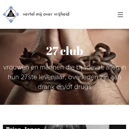
vertel mij over vrijheid
27 club
vrouwen en mannen die bij toeval, allen in
hun 27ste levenjaar, overleden zijn aan
drank en/of drugs