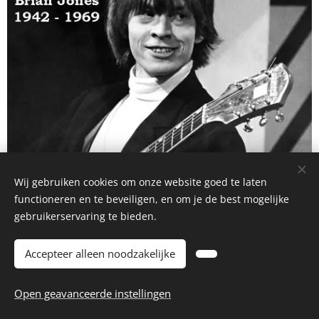
Wij gebruiken cookies om onze website goed te laten
functioneren en te beveiligen, en om je de best mogelijke
gebruikerservaring te bieden.
Accepteer alleen noodzakelijke
Open geavanceerde instellingen
© 2025-'26 Seefhoek 2060 All rights reserved
Cookies