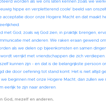
eerd worden als we ons laten kennen zoals we werkelij
euwig hippe en verpletterend coole' beeld van onszelf
 acceptatie door onze Hogere Macht en dat maakt he
erlijkheid.
id met God, zoals wij God zien, in praktijk brengen, er
mmunicatie met anderen. We raken eraan gewend om eer
worden als we delen op bijeenkomsten en samen dingen 
wordt verrijkt met vriendschappen die zich verdiepen.
zelf kunnen zijn - en dat is de belangrijkste persoon om 
gd die door oefening tot stand komt. Het is niet altijd 
r als we beginnen met onze Hogere Macht, dan zullen we
eerlijk te zijn naar anderen.
egen God, mezelf en anderen.