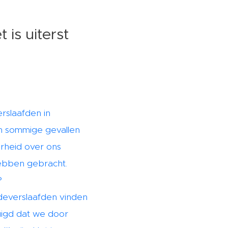
 is uiterst
erslaafden in
In sommige gevallen
arheid over ons
hebben gebracht.
?
edeverslaafden vinden
uigd dat we door