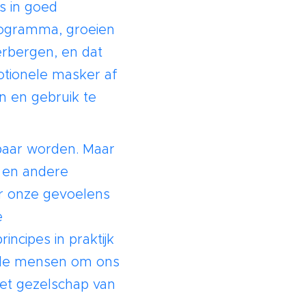
s in goed
rogramma, groeien
verbergen, en dat
otionele masker af
n en gebruik te
sbaar worden. Maar
r en andere
er onze gevoelens
e
incipes in praktijk
ij de mensen om ons
het gezelschap van