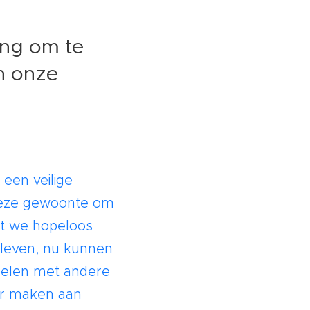
ing om te
n onze
een veilige
 Deze gewoonte om
at we hopeloos
 leven, nu kunnen
delen met andere
aar maken aan