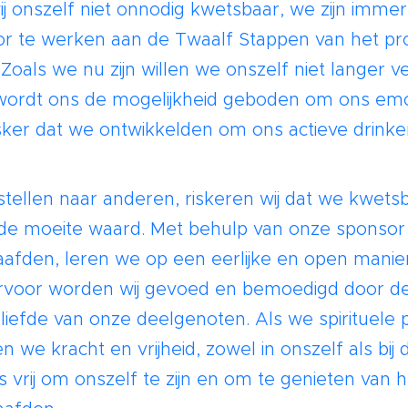
 onszelf niet onnodig kwetsbaar, we zijn immer
or te werken aan de Twaalf Stappen van het p
 Zoals we nu zijn willen we onszelf niet langer 
r wordt ons de mogelijkheid geboden om ons em
sker dat we ontwikkelden om ons actieve drinke
tellen naar anderen, riskeren wij dat we kwet
ist de moeite waard. Met behulp van onze sponso
laafden, leren we op een eerlijke en open mani
daarvoor worden wij gevoed en bemoedigd door d
iefde van onze deelgenoten. Als we spirituele pr
 we kracht en vrijheid, zowel in onszelf als b
s vrij om onszelf te zijn en om te genieten van 