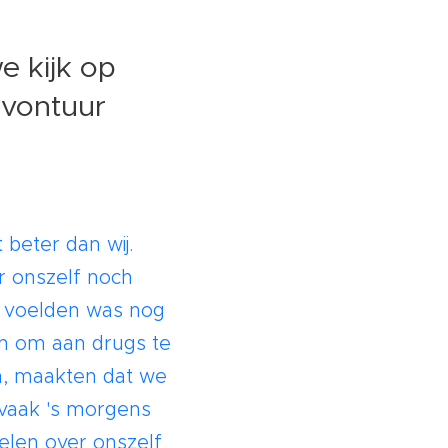
e kijk op
avontuur
beter dan wij.
r onszelf noch
n voelden was nog
en om aan drugs te
, maakten dat we
 vaak 's morgens
len over onszelf