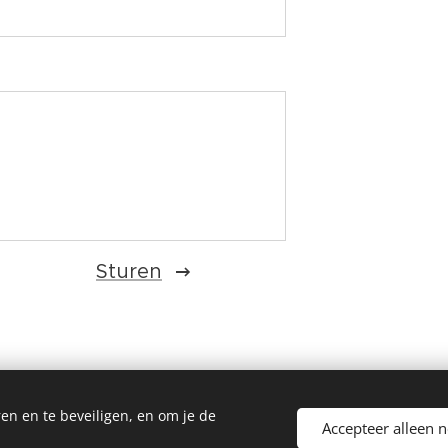
Sturen
en en te beveiligen, en om je de
Accepteer alleen 
© 2025-'26 Seefhoek 2060 All rights reserved
Cookies