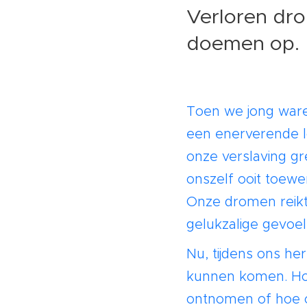
Verloren dr
doemen op.
Toen we jong war
een enerverende lo
onze verslaving g
onszelf ooit toewe
Onze dromen reikt
gelukzalige gevoel
Nu, tijdens ons he
kunnen komen. Hoe
ontnomen of hoe on