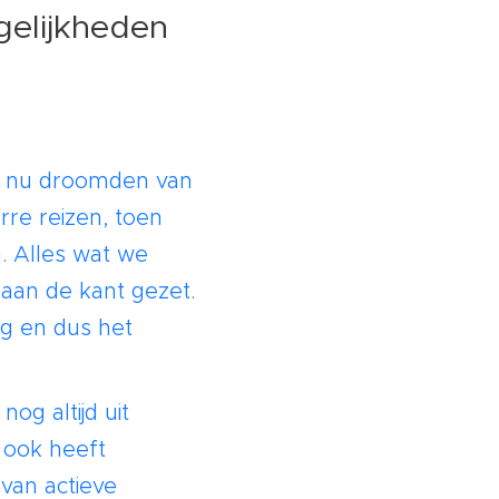
elijkheden
e nu droomden van
rre reizen, toen
. Alles wat we
 aan de kant gezet.
ug en dus het
og altijd uit
 ook heeft
 van actieve