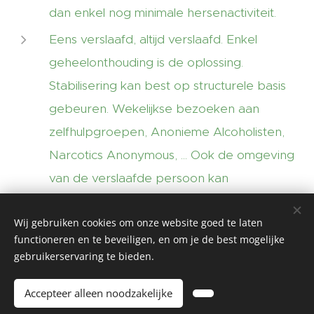
dan enkel nog minimale hersenactiviteit.
Eens verslaafd, altijd verslaafd. Enkel
geheelonthouding is de oplossing.
Stabilisering kan best op structurele basis
gebeuren. Wekelijkse bezoeken aan
zelfhulpgroepen, Anonieme Alcoholisten,
Narcotics Anonymous, ... Ook de omgeving
van de verslaafde persoon kan
ondersteuning gebruiken.
Al Anon, Alateen
Wij gebruiken cookies om onze website goed te laten
en diverse andere organisaties werkzaam in
functioneren en te beveiligen, en om je de best mogelijke
de gezondheidszorg.
Bronnen
.
gebruikerservaring te bieden.
Accepteer alleen noodzakelijke