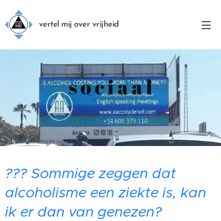
vertel mij over vrijheid
s o c i a a l
??? Sommige zeggen dat
alcoholisme een ziekte is, kan
ik er dan van genezen?