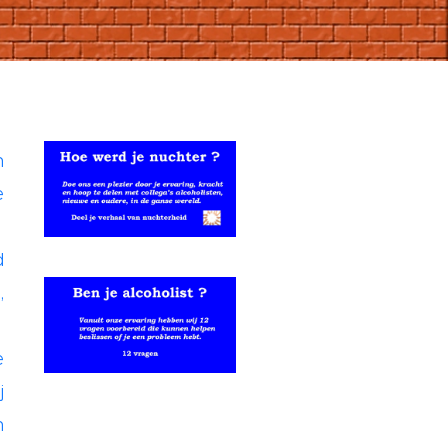
n
e
d
,
e
j
n