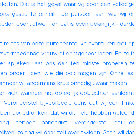
etten. Dat is het geval waar wij door een volledig
ns gestichte onheil , de persoon aan wie wij di
uden doen, ofwel - en dat is even belangrijk - derd
t relaas van onze buitenechtelijke avonturen niet o
tsvermoedende vrouw of echtgenoot laden. En zelf
ver spreken, laat ons dan ten minste proberen t
en onder lijden, wie die ook mogen zijn. Onze las
 wanneer wij andermans kruis onnodig zwaar maken.
n zich, wanneer het op eerlijk opbiechten aankomt
. Veronderstel bijvoorbeeld eens dat wij een flink
ben opgedronken, dat wij dit geld hebben geleend
ning hebben aangedikt. Veronderstel dat di
ven, zolang wij daar zelf over zwijgen. Gaan wij da