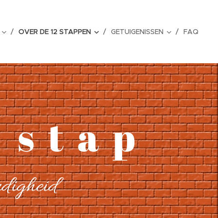
OVER DE 12 STAPPEN
GETUIGENISSEN
FAQ
 s t a p
ardigheid