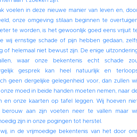
hten aan 't zoeken zijn.
k voelen in deze nieuwe manier van leven en, doo
ld, onze omgeving stilaan beginnen te overtuige
 beter te worden, is het gewoonlijk goed eens vrijuit t
e wij ernstige schade of pijn hebben gedaan, zelf
g of helemaal niet bewust zijn. De enige uitzonderin
llen, waar onze bekentenis echt schade zo
elijk gesprek kan heel natuurlijk en terloop
h geen dergelijke gelegenheid voor, dan zullen wi
 onze moed in beide handen moeten nemen, naar d
en onze kaarten op tafel leggen. Wij hoeven nie
n berouw aan zijn voeten neer te vallen maar wi
oedig zijn in onze pogingen tot herstel.
wij, in de vrijmoedige bekentenis van het door on