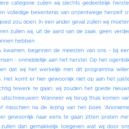
ere categorie zullen wij slechts gedeeltelijk herste
n volledige bekentenis van onzentwege henzelf o
ed zou doen. In een ander geval zullen wij moete
n zullen wij, uit de aard van de zaak, geen verde
kunnen hebben.
AA kwamen, beginnen de meesten van ons - bij ee
sen - onmiddellijk aan het herstel. Op het ogenbli
llen dat wij het werkelijk met dit programma wille
. Het komt er hier gewoonlijk niet op aan het juist
htig tewerk te gaan, wij zouden het goede nieuw
n uitschreeuwen. Wanneer wij terug thuis komen va
of misschien na de lezing van het boek 'Anoniem
j er gewoonlijk naar eens te gaan zitten praten me
j zullen dan gemakkelijk toegeven wat wij door on