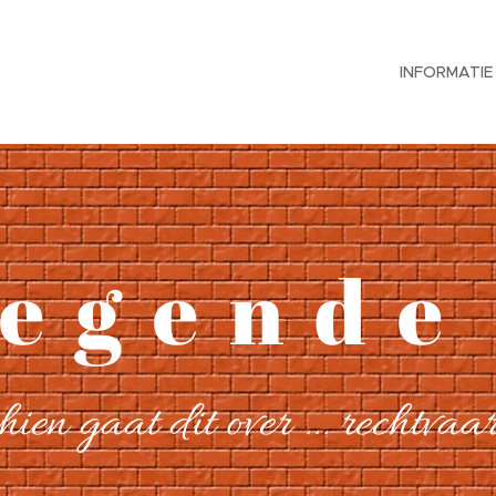
INFORMATIE
 g e n d e
chien gaat dit over ... rechtva