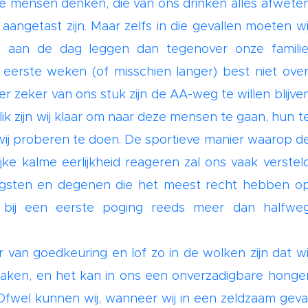
die mensen denken, die van ons drinken alles afwete
angetast zijn. Maar zelfs in die gevallen moeten wi
e aan de dag leggen dan tegenover onze familie
 eerste weken (of misschien langer) best niet over
r zeker van ons stuk zijn de AA-weg te willen blijve
k zijn wij klaar om naar deze mensen te gaan, hun t
 wij proberen te doen. De sportieve manier waarop d
e kalme eerlijkheid reageren zal ons vaak verstel
engsten en degenen die het meest recht hebben o
jls bij een eerste poging reeds meer dan halfwe
 van goedkeuring en lof zo in de wolken zijn dat wi
raken, en het kan in ons een onverzadigbare honge
fwel kunnen wij, wanneer wij in een zeldzaam geva