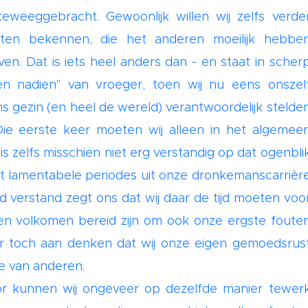
eweeggebracht. Gewoonlijk willen wij zelfs verde
ten bekennen, die het anderen moeilijk hebbe
n. Dat is iets heel anders dan - en staat in scher
n nadien" van vroeger, toen wij nu eens onszel
s gezin (en heel de wereld) verantwoordelijk stelde
Die eerste keer moeten wij alleen in het algemee
s zelfs misschien niet erg verstandig op dat ogenbli
 lamentabele periodes uit onze dronkemanscarrièr
verstand zegt ons dat wij daar de tijd moeten voo
en volkomen bereid zijn om ook onze ergste foute
r toch aan denken dat wij onze eigen gemoedsrus
e van anderen.
or kunnen wij ongeveer op dezelfde manier tewer