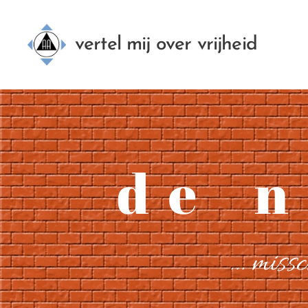
vertel mij over vrijheid
d e n e
... miss