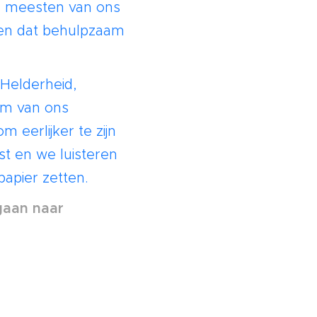
de meesten van ons
jven dat behulpzaam
 Helderheid,
em van ons
 eerlijker te zijn
st en we luisteren
papier zetten.
 gaan naar