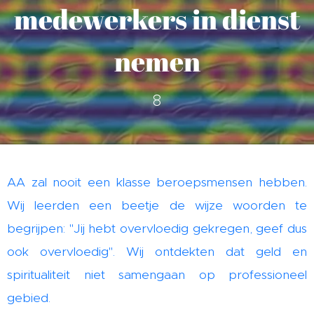
medewerkers in dienst
nemen
8
AA zal nooit een klasse beroepsmensen hebben.
Wij leerden een beetje de wijze woorden te
begrijpen: "Jij hebt overvloedig gekregen, geef dus
ook overvloedig". Wij ontdekten dat geld en
spiritualiteit niet samengaan op professioneel
gebied.