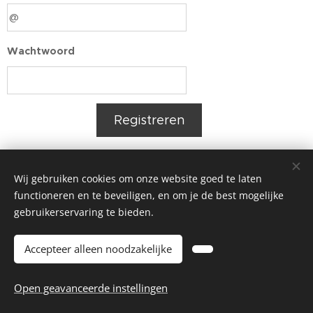
Wachtwoord
Registreren
Wij gebruiken cookies om onze website goed te laten
functioneren en te beveiligen, en om je de best mogelijke
gebruikerservaring te bieden.
Accepteer alleen noodzakelijke
Open geavanceerde instellingen
© 2025-'26 Seefhoek 2060 All rights reserved
Cookies