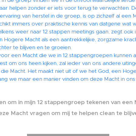
 in de groep vinden we in de onvoorwaardelijke liefde
kaar helpen zonder er iets voor terug te verwachten. D
varing van herstel in de groep, is op zichzelf al een 
chikt immers over praktische kennis van datgene wat w
telkens weer naar 12 stappen meetings gaan, zegt ook i
 Hogere Macht als een aantrekkelijke, zorgzame krach
hter te blijven en te groeien.
js voor een Macht die we in 12 stappengroepen kunnen
t om ons heen kijken, zal ieder van ons andere uitin
die Macht. Het maakt niet uit of we het God, een Hoge
ng we maar een manier vinden om deze Macht in ons d
len om in mijn 12 stappengroep tekenen van een
eze Macht vragen om mij te helpen clean te blijv