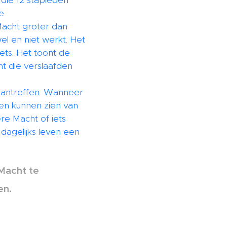
 die 12 stapleden
e
Macht groter dan
el en niet werkt. Het
ets. Het toont de
t die verslaafden
 aantreffen. Wanneer
gen kunnen zien van
re Macht of iets
agelijks leven een
 Macht te
en.