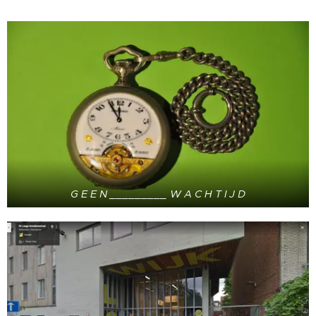
G E E N _________ W A C H T I J D