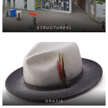
S T R U C T U R E E L
G R A T I S