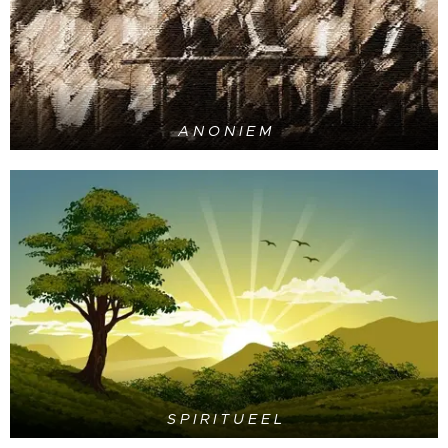
A N O N I E M
S P I R I T U E E L